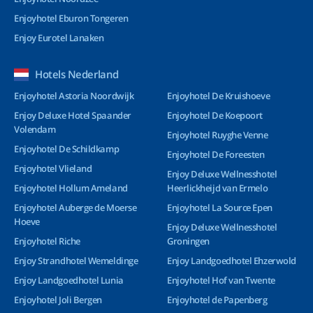
Enjoyhotel Eburon Tongeren
Enjoy Eurotel Lanaken
Hotels Nederland
Enjoyhotel Astoria Noordwijk
Enjoyhotel De Kruishoeve
Enjoy Deluxe Hotel Spaander
Enjoyhotel De Koepoort
Volendam
Enjoyhotel Ruyghe Venne
Enjoyhotel De Schildkamp
Enjoyhotel De Foreesten
Enjoyhotel Vlieland
Enjoy Deluxe Wellnesshotel
Enjoyhotel Hollum Ameland
Heerlickheijd van Ermelo
Enjoyhotel Auberge de Moerse
Enjoyhotel La Source Epen
Hoeve
Enjoy Deluxe Wellnesshotel
Enjoyhotel Riche
Groningen
Enjoy Strandhotel Wemeldinge
Enjoy Landgoedhotel Ehzerwold
Enjoy Landgoedhotel Lunia
Enjoyhotel Hof van Twente
Enjoyhotel Joli Bergen
Enjoyhotel de Papenberg