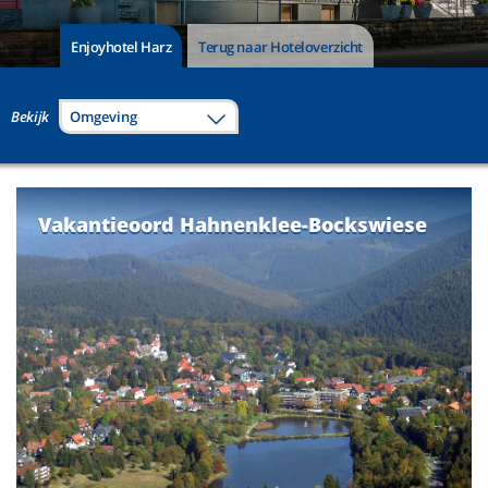
Enjoyhotel Harz
Terug naar Hoteloverzicht
Bekijk
Omgeving
Vakantieoord Hahnenklee-Bockswiese