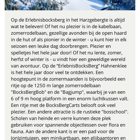
Op de Erlebnisbocksberg in het Harzgebergte is altijd
wat te beleven! Of het nu plezier is in de kabelbaan,
zomerrodelbaan, gezellige avonden bij de open haard
in de hut of als pionier in de winter - u kunt hier in elk
seizoen een leuke dag doorbrengen. Plezier en
spelletjes het hele jaar door! Of het nu lente, zomer,
herfst of winter is - u vindt hier een geweldige wereld
van avontuur. Op de “ErlebnisBocksBerg” Hahnenklee
is het hele jaar door veel te ontdekken. Een
hoogtepunt in de zomermaanden is bijvoorbeeld een
ritje op de 1250 m lange zomerrodelbaan
"BocksBergBob" en de "Bagjump", waarbij je van een
6 of 9 m hoog platform in een enorm luchtkussen valt.
Een ritje met de BocksBergCarts belooft ook veel
plezier. Een andere attractie is de rustieke "bosschool".
Scholen van heinde en verre kunnen deze plek
gebruiken voor spannende objectlessen over flora en
fauna. Aan de andere kant is er een pad voor de
(on)zintuigen, een minikartbaan, een glijbaantoren en