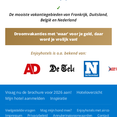
✓
De mooiste vakantiegebieden van Frankrijk, Duitsland,
België en Nederland
Droomvakanties met 'waar' voor je geld, daar
word je vrolijk van!
Enjoyhotels is o.a. bekend van:
Vraag nu de brochure voor 2026 aan!
Hoteloverzicht
Mijn hotel aanmelden
Inspiratie
Veelgestelde vragen
Mag mijn hond mee?
Enjoyhotels met airco
Impressum
Privacybeleid
Annuleringsvoorwaarden
Contact