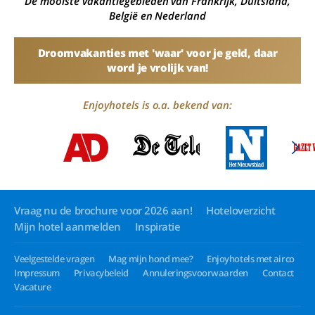
De mooiste vakantiegebieden van Frankrijk, Duitsland,
België en Nederland
Droomvakanties met 'waar' voor je geld, daar
word je vrolijk van!
Enjoyhotels is o.a. bekend van:
Vraag nu de brochure voor 2026 aan!
Hoteloverzicht
Mijn hotel aanmelden
Inspiratie
Veelgestelde vragen
Mag mijn hond mee?
Enjoyhotels met airco
Impressum
Privacybeleid
Annuleringsvoorwaarden
Contact
Vacature