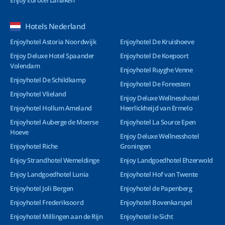
Hotels Nederland
Enjoyhotel Astoria Noordwijk
Enjoyhotel De Kruishoeve
Enjoy Deluxe Hotel Spaander
Enjoyhotel De Koepoort
Volendam
Enjoyhotel Ruyghe Venne
Enjoyhotel De Schildkamp
Enjoyhotel De Foreesten
Enjoyhotel Vlieland
Enjoy Deluxe Wellnesshotel
Enjoyhotel Hollum Ameland
Heerlickheijd van Ermelo
Enjoyhotel Auberge de Moerse
Enjoyhotel La Source Epen
Hoeve
Enjoy Deluxe Wellnesshotel
Enjoyhotel Riche
Groningen
Enjoy Strandhotel Wemeldinge
Enjoy Landgoedhotel Ehzerwold
Enjoy Landgoedhotel Lunia
Enjoyhotel Hof van Twente
Enjoyhotel Joli Bergen
Enjoyhotel de Papenberg
Enjoyhotel Frederiksoord
Enjoyhotel Bovenkarspel
Enjoyhotel Millingen aan de Rijn
Enjoyhotel Ie-Sicht