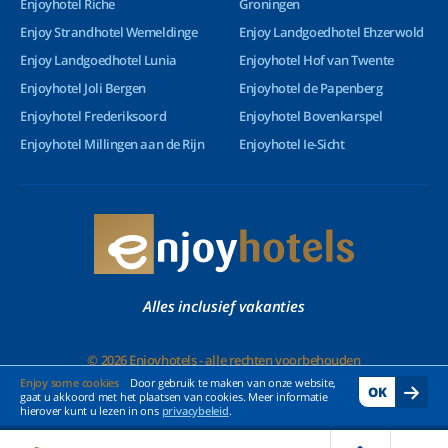
Enjoyhotel Riche
Groningen
Enjoy Strandhotel Wemeldinge
Enjoy Landgoedhotel Ehzerwold
Enjoy Landgoedhotel Lunia
Enjoyhotel Hof van Twente
Enjoyhotel Joli Bergen
Enjoyhotel de Papenberg
Enjoyhotel Frederiksoord
Enjoyhotel Bovenkarspel
Enjoyhotel Millingen aan de Rijn
Enjoyhotel Ie-Sicht
Alles inclusief vakanties
© 2026 Enjoyhotels - alle rechten voorbehouden
Enjoy some cookies
Door gebruik te maken van onze website,
OK
gaat u akkoord met het plaatsen van cookies. Meer informatie
hierover kunt u lezen in ons
privacybeleid
.