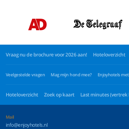
Vraag nu de brochure voor 2026 aan!
Hoteloverzicht
Veelgestelde vragen
Mag mijn hond mee?
Enjoyhotels met
Hoteloverzicht
Zoek op kaart
Last minutes
(vertrek
Mail
info@enjoyhotels.nl