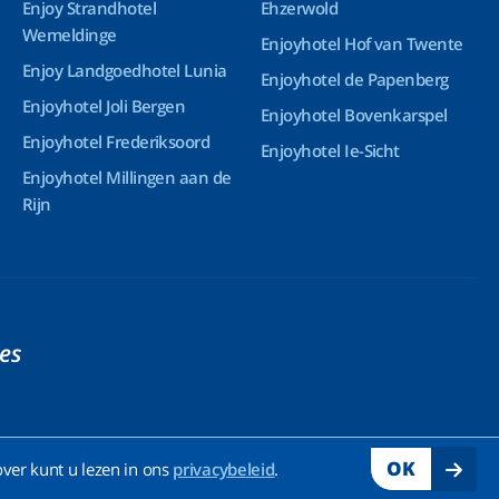
Enjoy Strandhotel
Ehzerwold
Wemeldinge
Enjoyhotel Hof van Twente
Enjoy Landgoedhotel Lunia
Enjoyhotel de Papenberg
Enjoyhotel Joli Bergen
Enjoyhotel Bovenkarspel
Enjoyhotel Frederiksoord
Enjoyhotel Ie-Sicht
Enjoyhotel Millingen aan de
Rijn
ies
OK
ver kunt u lezen in ons
privacybeleid
.