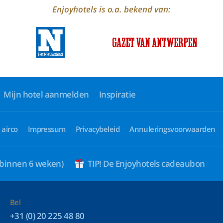
Enjoyhotels is o.a. bekend van:
Mijn hotel aanmelden
Inspiratie
 airco
Impressum
Privacybeleid
Annuleringsvoorwaarden
 binnen 6 weken)
TIP! De Enjoyhotels cadeaubon
Bel
+31 (0) 20 225 48 80