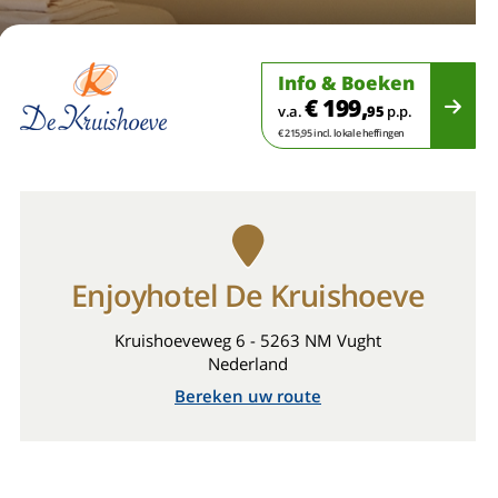
Info & Boeken
€ 199,
v.a.
95
p.p.
€ 215,95 incl. lokale heffingen
Enjoyhotel De Kruishoeve
Kruishoeveweg 6 - 5263 NM Vught
Nederland
Bereken uw route