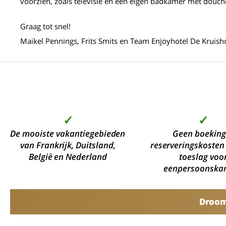
voorzien, zoals televisie en een eigen badkamer met douche
Graag tot snel!
Maikel Pennings, Frits Smits en Team Enjoyhotel De Kruis
✓
✓
De mooiste vakantiegebieden
Geen boeking
van Frankrijk, Duitsland,
reserveringskosten
België en Nederland
toeslag voo
eenpersoonska
Droomv