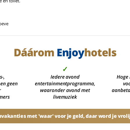
 en toilet.
hoeve
Dáárom
Enjoy
hotels
✓
s-,
Iedere avond
Hoge 
 en geen
entertainmentprogramma,
voo
r
waaronder avond met
aanbetal
mers
livemuziek
akanties met 'waar' voor je geld, daar word je vroli