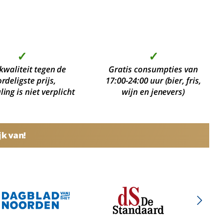
✓
✓
kwaliteit tegen de
Gratis consumpties van
rdeligste prijs,
17:00-24:00 uur (bier, fris,
ing is niet verplicht
wijn en jenevers)
jk van!