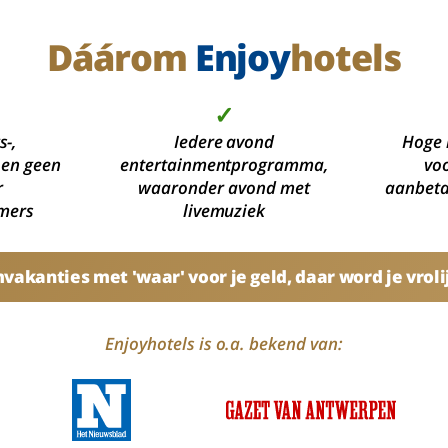
Dáárom
Enjoy
hotels
✓
s-,
Iedere avond
Hoge 
 en geen
entertainmentprogramma,
voo
r
waaronder avond met
aanbetal
mers
livemuziek
akanties met 'waar' voor je geld, daar word je vroli
Enjoyhotels is o.a. bekend van: