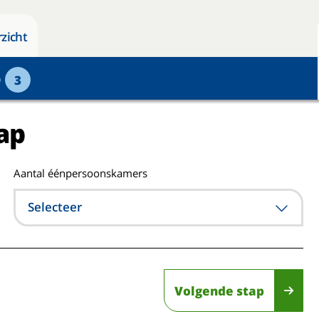
zicht
p
3
ap
Aantal éénpersoonskamers
Selecteer
Volgende stap