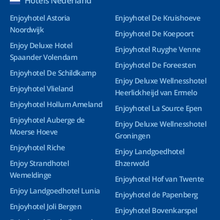
Hotels Nederland
Enjoyhotel Astoria
Enjoyhotel De Kruishoeve
Noordwijk
Enjoyhotel De Koepoort
Enjoy Deluxe Hotel
Enjoyhotel Ruyghe Venne
Spaander Volendam
Enjoyhotel De Foreesten
Enjoyhotel De Schildkamp
Enjoy Deluxe Wellnesshotel
Enjoyhotel Vlieland
Heerlickheijd van Ermelo
Enjoyhotel Hollum Ameland
Enjoyhotel La Source Epen
Enjoyhotel Auberge de
Enjoy Deluxe Wellnesshotel
Moerse Hoeve
Groningen
Enjoyhotel Riche
Enjoy Landgoedhotel
Enjoy Strandhotel
Ehzerwold
Wemeldinge
Enjoyhotel Hof van Twente
Enjoy Landgoedhotel Lunia
Enjoyhotel de Papenberg
Enjoyhotel Joli Bergen
Enjoyhotel Bovenkarspel