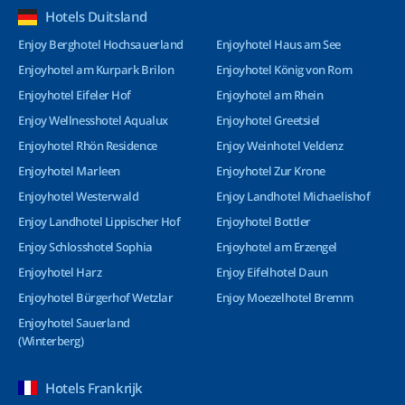
Hotels Duitsland
Enjoy Berghotel Hochsauerland
Enjoyhotel Haus am See
Enjoyhotel am Kurpark Brilon
Enjoyhotel König von Rom
Enjoyhotel Eifeler Hof
Enjoyhotel am Rhein
Enjoy Wellnesshotel Aqualux
Enjoyhotel Greetsiel
Enjoyhotel Rhön Residence
Enjoy Weinhotel Veldenz
Enjoyhotel Marleen
Enjoyhotel Zur Krone
Enjoyhotel Westerwald
Enjoy Landhotel Michaelishof
Enjoy Landhotel Lippischer Hof
Enjoyhotel Bottler
Enjoy Schlosshotel Sophia
Enjoyhotel am Erzengel
Enjoyhotel Harz
Enjoy Eifelhotel Daun
Enjoyhotel Bürgerhof Wetzlar
Enjoy Moezelhotel Bremm
Enjoyhotel Sauerland
(Winterberg)
Hotels Frankrijk