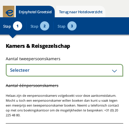
Enjoyhotel Greetsiel
Terug naar Hoteloverzicht
1
2
3
Stap
Stap
Stap
Kamers & Reisgezelschap
Aantal tweepersoonskamers
Selecteer
Aantal éénpersoonskamers
Helaas zijn de eenpersoonskamers volgeboekt voor deze aankomstdatum.
Mocht u toch een eenpersoonskamer willen boeken dan kunt u vaak tegen
een meerprijs een tweepersoonskamer boeken. Neemt u telefonisch contact
op met ons boekingskantoor om de mogelijkheden te bespreken: +31 (0) 20
225 48 80.