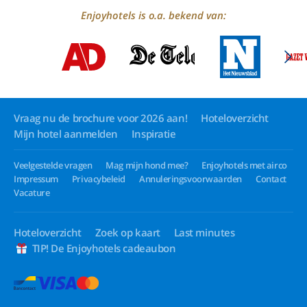
Enjoyhotels is o.a. bekend van:
Vraag nu de brochure voor 2026 aan!
Hoteloverzicht
Mijn hotel aanmelden
Inspiratie
Veelgestelde vragen
Mag mijn hond mee?
Enjoyhotels met airco
Impressum
Privacybeleid
Annuleringsvoorwaarden
Contact
Vacature
Hoteloverzicht
Zoek op kaart
Last minutes
TIP! De Enjoyhotels cadeaubon