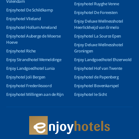
Volendam
Enjoyhotel Ruyghe Venne
Enjoyhotel De Schildkamp
Enjoyhotel De Foreesten
Enjoyhotel Vlieland
Enjoy Deluxe Wellnesshotel
Enjoyhotel Hollum Ameland
Heerlickheijd van Ermelo
Enjoyhotel Auberge de Moerse
Enjoyhotel La Source Epen
Hoeve
Enjoy Deluxe Wellnesshotel
Enjoyhotel Riche
Groningen
Enjoy Strandhotel Wemeldinge
Enjoy Landgoedhotel Ehzerwold
Enjoy Landgoedhotel Lunia
Enjoyhotel Hof van Twente
Enjoyhotel Joli Bergen
Enjoyhotel de Papenberg
Enjoyhotel Frederiksoord
Enjoyhotel Bovenkarspel
Enjoyhotel Millingen aan de Rijn
Enjoyhotel Ie-Sicht